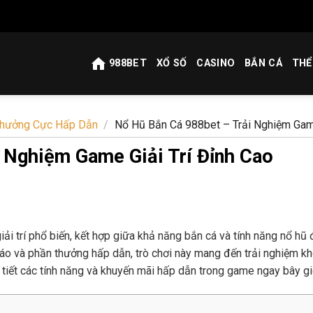
988BET
XỔ SỐ
CASINO
BẮN CÁ
THỂ
Thưởng Cực Hấp Dẫn
/
Nổ Hũ Bắn Cá 988bet – Trải Nghiệm Gam
 Nghiệm Game Giải Trí Đỉnh Cao
ải trí phổ biến, kết hợp giữa khả năng bắn cá và tính năng nổ hũ 
 đáo và phần thưởng hấp dẫn, trò chơi này mang đến trải nghiệm k
tiết các tính năng và khuyến mãi hấp dẫn trong game ngay bây gi