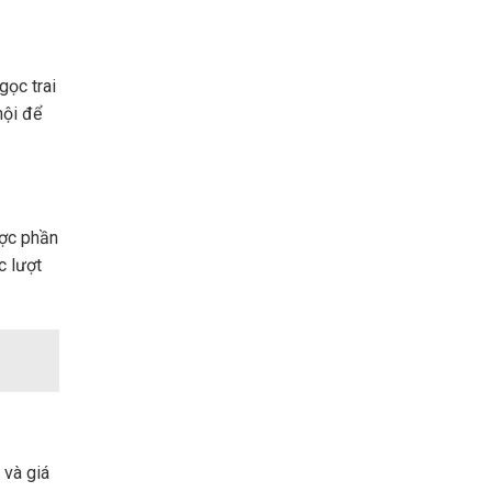
gọc trai
hội để
ược phần
c lượt
 và giá