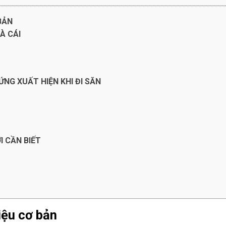
BẢN
À CÁI
NG XUẤT HIỆN KHI ĐI SĂN
I CẦN BIẾT
iệu cơ bản