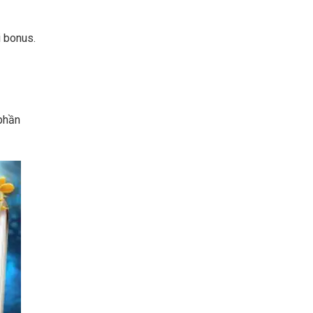
i bonus.
 phần