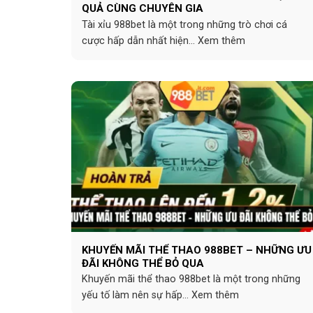
QUẢ CÙNG CHUYÊN GIA
Tài xỉu 988bet là một trong những trò chơi cá
cược hấp dẫn nhất hiện... Xem thêm
KHUYẾN MÃI THỂ THAO 988BET – NHỮNG ƯU
ĐÃI KHÔNG THỂ BỎ QUA
Khuyến mãi thể thao 988bet là một trong những
yếu tố làm nên sự hấp... Xem thêm