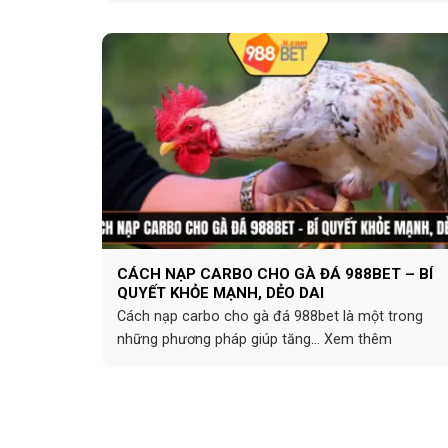
CÁCH NẠP CARBO CHO GÀ ĐÁ 988BET – BÍ
QUYẾT KHỎE MẠNH, DẺO DAI
Cách nạp carbo cho gà đá 988bet là một trong
những phương pháp giúp tăng... Xem thêm