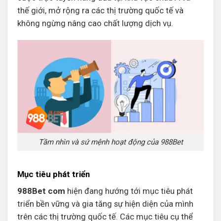
thế giới, mở rộng ra các thị trường quốc tế và
không ngừng nâng cao chất lượng dịch vụ.
Tầm nhìn và sứ mệnh hoạt động của 988Bet
Mục tiêu phát triển
988Bet com
hiện đang hướng tới mục tiêu phát
triển bền vững và gia tăng sự hiện diện của mình
trên các thị trường quốc tế. Các mục tiêu cụ thể