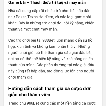
Game bài – Thách thức trí tuệ và may mắn
Nhà cái cung cấp rất nhiều trò chơi bài hấp dẫn
như Poker, Texas Hold’em, và các loại game bài
khác. Đây là những trò chơi đòi hỏi kỹ năng, chiến
thuật và một chút may mắn.
Các trò chơi bài tại 988Bet luôn mang đến sự hồi
hộp, kịch tính và không kém phần thú vị. Những
người chơi giỏi có thể tham gia các giải đấu bài,
nơi họ có thể thể hiện kỹ năng và khả năng chiến
thuật của mình. Các phần thưởng tại các giải đấu
này cũng rất hấp dẫn, tạo động lực lớn cho người
chơi tham gia.
Hướng dẫn cách tham gia cá cược đơn
giản cho thành viên
Trang chủ 988Bet cung cấp một nền tảng cá cược