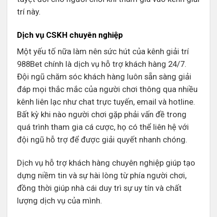
trí này.
Dịch vụ CSKH chuyên nghiệp
Một yếu tố nữa làm nên sức hút của kênh giải trí
988Bet chính là dịch vụ hỗ trợ khách hàng 24/7.
Đội ngũ chăm sóc khách hàng luôn sẵn sàng giải
đáp mọi thắc mắc của người chơi thông qua nhiều
kênh liên lạc như chat trực tuyến, email và hotline.
Bất kỳ khi nào người chơi gặp phải vấn đề trong
quá trình tham gia cá cược, họ có thể liên hệ với
đội ngũ hỗ trợ để được giải quyết nhanh chóng.
Dịch vụ hỗ trợ khách hàng chuyên nghiệp giúp tạo
dựng niềm tin và sự hài lòng từ phía người chơi,
đồng thời giúp nhà cái duy trì sự uy tín và chất
lượng dịch vụ của mình.