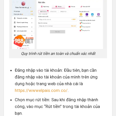
Quy trình rút tiền an toàn và chuẩn xác nhất
Đăng nhập vào tài khoản: Đầu tiên, bạn cần
đăng nhập vào tài khoản của mình trên ứng
dụng hoặc trang web của nhà cái là
https://wwwelpais.com.co/
.
Chọn mục rút tiền: Sau khi đăng nhập thành
công, vào mục “Rút tiền” trong tài khoản của
bạn.