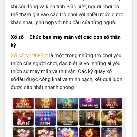
khí sôi động và kịch tính. Đặc biệt, người chơi có
thể tham gia vào các trò chơi với nhiều mức cược
khác nhau, phù hợp với nhu cầu của từng người.
Xổ số – Chúc bạn may mắn với các con số thần
kỳ
Xổ số tại 988Bet
là một trong những trò chơi yêu
thích của người chơi, đặc biệt là với những ai yêu
thích sự may mắn và thử vận. Các kỳ quay xổ
sốđều được công khai và minh bạch, kết quả luôn
được cập nhật nhanh chóng.