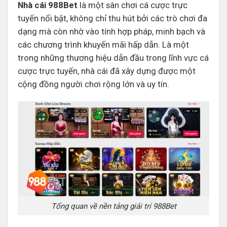
Nhà cái 988Bet
là một sân chơi cá cược trực
tuyến nổi bật, không chỉ thu hút bởi các trò chơi đa
dạng mà còn nhờ vào tính hợp pháp, minh bạch và
các chương trình khuyến mãi hấp dẫn. Là một
trong những thương hiệu dẫn đầu trong lĩnh vực cá
cược trực tuyến, nhà cái đã xây dựng được một
cộng đồng người chơi rộng lớn và uy tín.
Tổng quan về nền tảng giải trí 988Bet