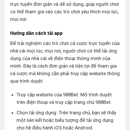
trực tuyến đơn giản và dễ sử dụng, giúp người chơi
có thể tham gia vào các trò chơi yêu thích mọi lúc,
mọi nơi.
Hướng dẫn cách tải app
Để trải nghiệm các trò chơi cá cược trực tuyến của
nhà cái mọi lúc, mọi nơi, người chơi có thể tải ứng
dụng của nhà cái về điện thoại thông minh của
mình. Đây là cách đơn giản và tiện lợi để tham gia
cá cược mà không cần phải truy cập website thông
qua trình duyệt.
Truy cập website của 988Bet: Mở trình duyệt
trên điện thoại và truy cập trang chủ 988Bet.
Chọn tải ứng dụng: Trên trang chủ, bạn sẽ thấy
một liên kết hoặc biểu tượng để tải ứng dụng
cho hệ điều hành iOS hoặc Android.