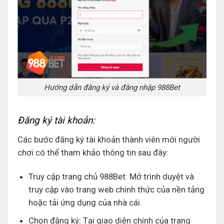
Hướng dẫn đăng ký và đăng nhập 988Bet
Đăng ký tài khoản:
Các bước đăng ký tài khoản thành viên mới người
chơi có thể tham khảo thông tin sau đây:
Truy cập trang chủ 988Bet: Mở trình duyệt và
truy cập vào trang web chính thức của nền tảng
hoặc tải ứng dụng của nhà cái.
Chọn đăng ký: Tại giao diện chính của trang