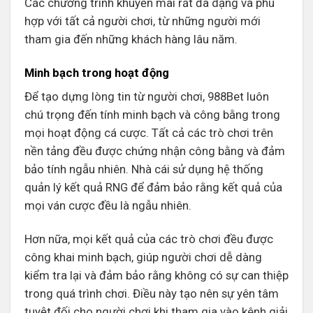
Các chương trình khuyến mãi rất đa dạng và phù
hợp với tất cả người chơi, từ những người mới
tham gia đến những khách hàng lâu năm.
Minh bạch trong hoạt động
Để tạo dựng lòng tin từ người chơi, 988Bet luôn
chú trọng đến tính minh bạch và công bằng trong
mọi hoạt động cá cược. Tất cả các trò chơi trên
nền tảng đều được chứng nhận công bằng và đảm
bảo tính ngẫu nhiên. Nhà cái sử dụng hệ thống
quản lý kết quả RNG để đảm bảo rằng kết quả của
mọi ván cược đều là ngẫu nhiên.
Hơn nữa, mọi kết quả của các trò chơi đều được
công khai minh bạch, giúp người chơi dễ dàng
kiểm tra lại và đảm bảo rằng không có sự can thiệp
trong quá trình chơi. Điều này tạo nên sự yên tâm
tuyệt đối cho người chơi khi tham gia vào kênh giải