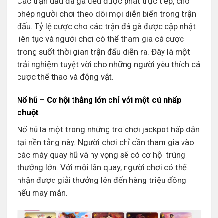
Các trận đấu đá gà đều được phát trực tiếp, cho
phép người chơi theo dõi mọi diễn biến trong trận
đấu. Tỷ lệ cược cho các trận đá gà được cập nhật
liên tục và người chơi có thể tham gia cá cược
trong suốt thời gian trận đấu diễn ra. Đây là một
trải nghiệm tuyệt vời cho những người yêu thích cá
cược thể thao và động vật.
Nổ hũ – Cơ hội thắng lớn chỉ với một cú nhấp
chuột
Nổ hũ là một trong những trò chơi jackpot hấp dẫn
tại nền tảng này. Người chơi chỉ cần tham gia vào
các máy quay hũ và hy vọng sẽ có cơ hội trúng
thưởng lớn. Với mỗi lần quay, người chơi có thể
nhận được giải thưởng lên đến hàng triệu đồng
nếu may mắn.