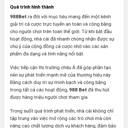
Quá trình hình thành
988Bet
ra đời với mục tiêu mang đến một kênh
giải trí cá cược trực tuyến an toàn và công bằng
cho người chơi trên toàn thế giới. Từ khi bắt đầu
hoạt động, nhà cái đã nhanh chóng nhận được sự
chú ý của cộng đồng cá cược nhờ vào các sản
phẩm đa dạng và tính năng nổi bật.
Việc tiếp cận thị trường châu Á đã góp phần tạo
nên sự phát triển mạnh mẽ của thương hiệu này.
Bằng cách duy trì sự minh bạch và công bằng
trong tất cả các hoạt động,
988 Bet
đã thu hút
được hàng triệu người chơi tham gia.
Trong suốt quá trình phát triển, nhà cái không chỉ
tập trung vào việc mở rộng các trò chơi mà còn
nâng cao chất lượng dịch vụ khách hàng, đảm bảo