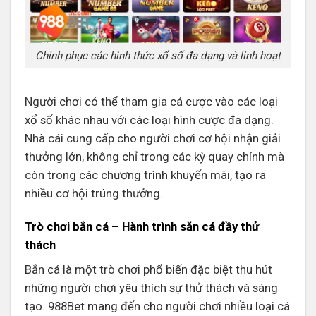
Chinh phục các hình thức xổ số đa dạng và linh hoạt
Người chơi có thể tham gia cá cược vào các loại
xổ số khác nhau với các loại hình cược đa dạng.
Nhà cái cung cấp cho người chơi cơ hội nhận giải
thưởng lớn, không chỉ trong các kỳ quay chính mà
còn trong các chương trình khuyến mãi, tạo ra
nhiều cơ hội trúng thưởng.
Trò chơi bắn cá – Hành trình săn cá đầy thử
thách
Bắn cá là một trò chơi phổ biến đặc biệt thu hút
những người chơi yêu thích sự thử thách và sáng
tạo. 988Bet mang đến cho người chơi nhiều loại cá