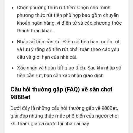
Chọn phương thức rút tiền: Chọn cho mình
phương thức rút tiền phù hợp bao gồm chuyển
khoản ngân hàng, ví điện tử và các phương thức
thanh toán khác.
Nhập số tiền cần rút: Điền số tiền bạn muốn rút
và lưu ý rằng số tiền rút phải tuân theo các yêu
cầu và giới hạn của nhà cái.
Xác nhận và hoàn tất giao dịch: Sau khi nhập số
tiền cần rút, bạn cần xác nhận giao dịch.
Câu hỏi thường gặp (FAQ) về sân chơi
988Bet
Dưới đây là những câu hỏi thường gặp về 988Bet,
giải đáp những thắc mắc phổ biến của người chơi
khi tham gia cá cược tại nhà cái này.